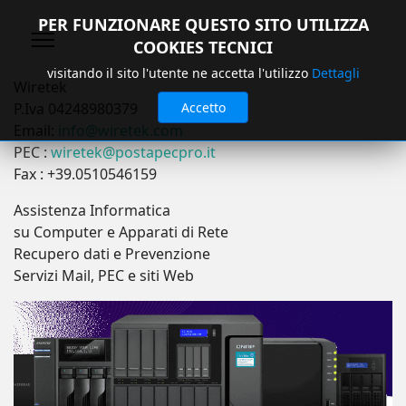
PER FUNZIONARE QUESTO SITO UTILIZZA
COOKIES TECNICI
visitando il sito l'utente ne accetta l'utilizzo
Dettagli
Wiretek
P.Iva 04248980379
Accetto
Email:
info@wiretek.com
PEC :
wiretek@postapecpro.it
Fax : +39.0510546159
Assistenza Informatica
su Computer e Apparati di Rete
Recupero dati e Prevenzione
Servizi Mail, PEC e siti Web