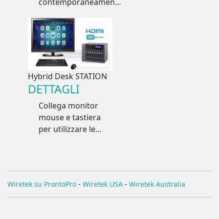
contemporaneamente
virtualizzati dentro al
NAS
Hybrid Desk STATION
DETTAGLI
Collega monitor
mouse e tastiera
per utilizzare le
applicazioni
come un PC o
una TV per
vedere films e
Wiretek su ProntoPro
-
Wiretek USA
-
Wiretek Australia
foto con
telecomando