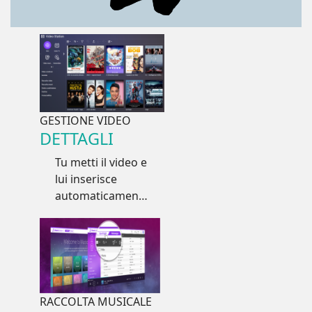
GESTIONE VIDEO
DETTAGLI
Tu metti il video e
lui inserisce
automaticamente
locandina, attori,
regista, sottotitoli
e altri dati per
una esperienza
d'uso migliorata
RACCOLTA MUSICALE