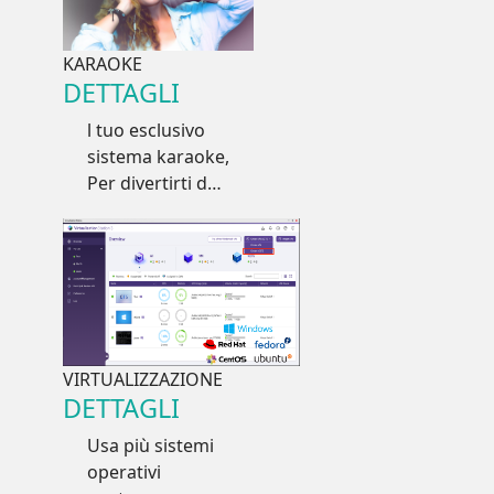
luoghi, crea i
tuoi album e
condividili,
KARAOKE
caricamento in
DETTAGLI
tempo reale da
l tuo esclusivo
smartphone
sistema karaoke,
Per divertirti da
solo o con gli
amici
VIRTUALIZZAZIONE
DETTAGLI
Usa più sistemi
operativi