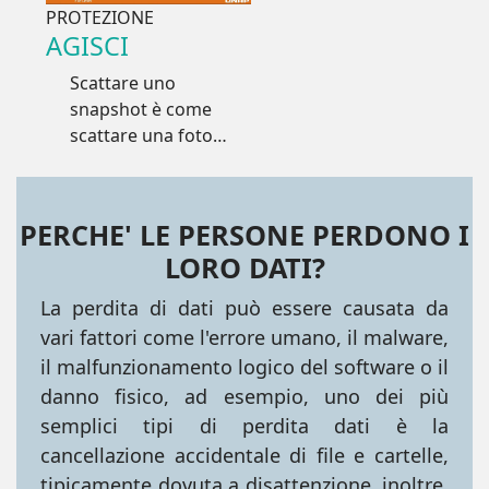
PROTEZIONE
AGISCI
Scattare uno
snapshot è come
scattare una foto,
In pochi secondi è
possibile salvare lo
stato del sistema e
PERCHE' LE PERSONE PERDONO I
dati e in caso di
LORO DATI?
imprevisti
ritornare allo stato
La perdita di dati può essere causata da
registrato
vari fattori come l'errore umano, il malware,
il malfunzionamento logico del software o il
danno fisico, ad esempio, uno dei più
semplici tipi di perdita dati è la
cancellazione accidentale di file e cartelle,
tipicamente dovuta a disattenzione, inoltre,