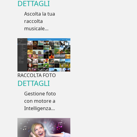
DETTAGLI
Ascolta la tua
raccolta
musicale
ovunque, in
auto, su player e
diffusori di rete,
in TV e nel tuo
impianto Hi-FI
RACCOLTA FOTO
DETTAGLI
Gestione foto
con motore a
Intelligenza
Artificiale che
riconosce
persone, cose e