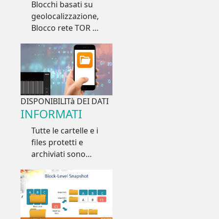
Blocchi basati su
geolocalizzazione,
Blocco rete TOR e
Blocco automatico
IP sospetti
DISPONIBILITà DEI DATI
INFORMATI
Tutte le cartelle e i
files protetti e
archiviati sono
accessibili tramite
PC e Tablet e
Smartphone da
qualsiasi luogo
connesso